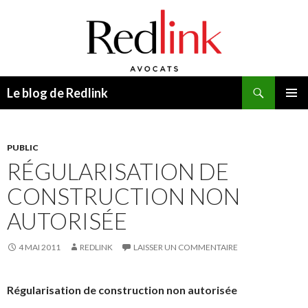
Recherche
Le blog de Redlink
ALLER
MENU
AU
PRINCI
CONTENU
PUBLIC
RÉGULARISATION DE
CONSTRUCTION NON
AUTORISÉE
4 MAI 2011
REDLINK
LAISSER UN COMMENTAIRE
Régularisation de construction non autorisée