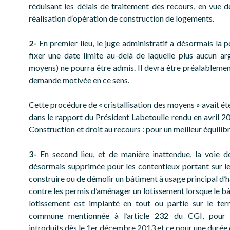
réduisant les délais de traitement des recours, en vue de
réalisation d’opération de construction de logements.
2-
En premier lieu, le juge administratif a désormais la p
fixer une date limite au-delà de laquelle plus aucun a
moyens) ne pourra être admis. Il devra être préalablement
demande motivée en ce sens.
Cette procédure de « cristallisation des moyens » avait é
dans le rapport du Président Labetoulle rendu en avril 20
Construction et droit au recours : pour un meilleur équilibr
3-
En second lieu, et de manière inattendue, la voie de
désormais supprimée pour les contentieux portant sur l
construire ou de démolir un bâtiment à usage principal d’
contre les permis d’aménager un lotissement lorsque le bâ
lotissement est implanté en tout ou partie sur le terr
commune mentionnée à l’article 232 du CGI, pour 
introduits dès le 1er décembre 2013 et ce pour une durée 