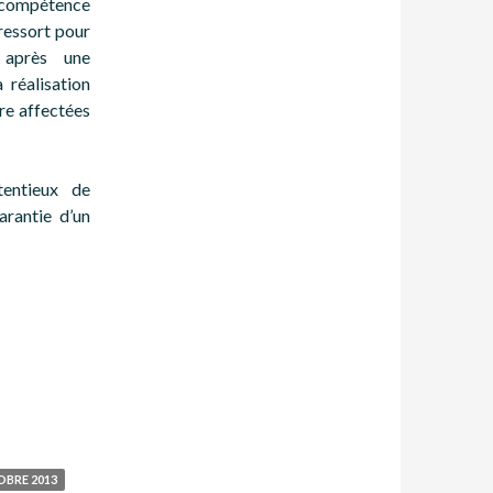
e compétence
ressort pour
 après une
 réalisation
re affectées
tentieux de
arantie d’un
OBRE 2013