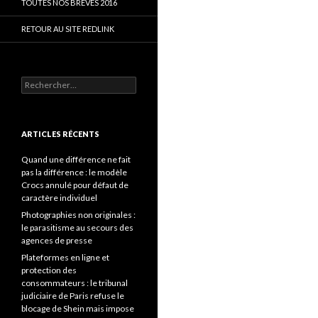
TOUTES NOS BRÈVES 2016
RETOUR AU SITE REDLINK
Rechercher :
ARTICLES RÉCENTS
Quand une différence ne fait
pas la différence : le modèle
Crocs annulé pour défaut de
caractère individuel
Photographies non originales :
le parasitisme au secours des
agences de presse
Plateformes en ligne et
protection des
consommateurs : le tribunal
judiciaire de Paris refuse le
blocage de Shein mais impose