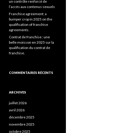
un contrôle renforcé de
l’accès aux contenus sexuels
Franchise agreement: a
bumper crop in 2025 on the
qualification of franchise
agreements.
Contrat de franchise : une
belle moisson en 2025 sur la
qualification du contrat de
franchise.
COMMENTAIRES RÉCENTS
ARCHIVES
juillet 2026
avril 2026
décembre 2025
novembre 2025
octobre 2025