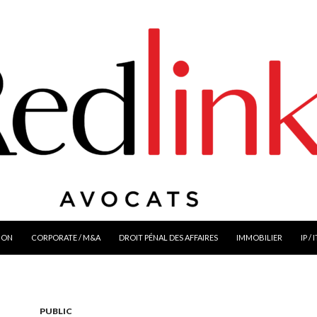
ION
CORPORATE / M&A
DROIT PÉNAL DES AFFAIRES
IMMOBILIER
IP / 
PUBLIC