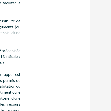
 faciliter la
ossibilité de
rguments (ou
 saisi d’une
té préconisée
13 intitulé «
e ».
 l’appel est
es permis de
habitation ou
timent ou le
itoire d’une
les recours
de 5 années.