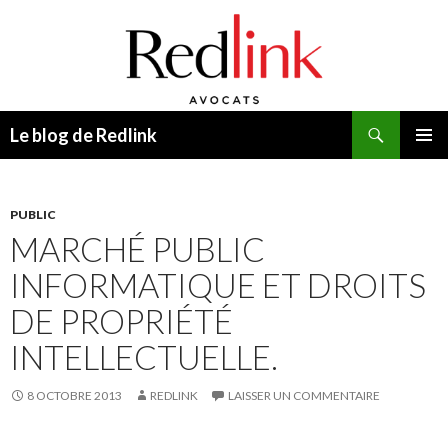
Recherche
Le blog de Redlink
ALLER
MENU
AU
PRINCI
CONTENU
PUBLIC
MARCHÉ PUBLIC
INFORMATIQUE ET DROITS
DE PROPRIÉTÉ
INTELLECTUELLE.
8 OCTOBRE 2013
REDLINK
LAISSER UN COMMENTAIRE