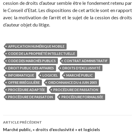
cession de droits d’auteur semble être le fondement retenu par
le Conseil d’Etat. Les dispositions de cet article sont en rapport
avec la motivation de l’arrêt et le sujet de la cession des droits
d’auteur objet du litige.
APPLICATION NUMÉRIQUE MOBILE
CODE DE LA PROPRIÉTÉ INTELLECTUELLE
CODE DES MARCHÉS PUBLICS
CONTRAT ADMINISTRATIF
DROIT PUBLIC DES AFFAIRES
DROITS D'EXCLUSIVITÉ
INFORMATIQUE
LOGICIEL
MARCHÉ PUBLIC
OFFRE IRRÉGULIÈRE
ORDONNANCE DU 6 JUIN 2005
PROCÉDURE ADAPTÉE
PROCÉDURE DE PASSATION
PROCÉDURE DE PASSATOIN
PROCÉDURE FORMALISÉE
Navigation
ARTICLE PRÉCÉDENT
des
Marché public, « droits d’exclusivité » et logiciels