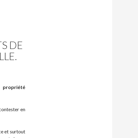
S DE
LLE.
propriété
 contester en
ce et surtout