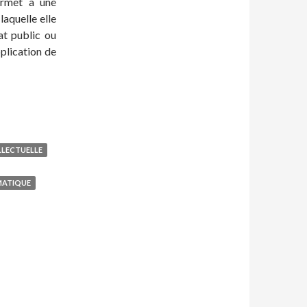
ermet à une
laquelle elle
rat public ou
pplication de
LLECTUELLE
MATIQUE