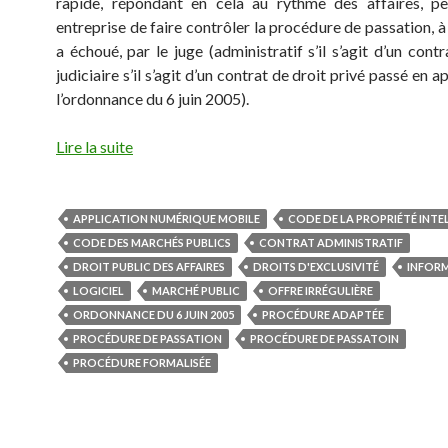
rapide, répondant en cela au rythme des affaires, p
entreprise de faire contrôler la procédure de passation, à 
a échoué, par le juge (administratif s’il s’agit d’un cont
judiciaire s’il s’agit d’un contrat de droit privé passé en a
l’ordonnance du 6 juin 2005).
Lire la suite
APPLICATION NUMÉRIQUE MOBILE
CODE DE LA PROPRIÉTÉ INTE
CODE DES MARCHÉS PUBLICS
CONTRAT ADMINISTRATIF
DROIT PUBLIC DES AFFAIRES
DROITS D'EXCLUSIVITÉ
INFOR
LOGICIEL
MARCHÉ PUBLIC
OFFRE IRRÉGULIÈRE
ORDONNANCE DU 6 JUIN 2005
PROCÉDURE ADAPTÉE
PROCÉDURE DE PASSATION
PROCÉDURE DE PASSATOIN
PROCÉDURE FORMALISÉE