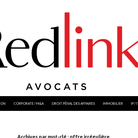
ION
CORPORATE / M&A
DROIT PÉNAL DES AFFAIRES
IMMOBILIER
IP / 
Archives par mot-clé : offre irrégulière