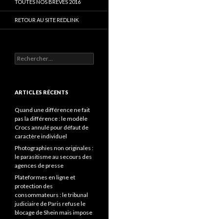
TOUTES NOS BRÈVES 2016
RETOUR AU SITE REDLINK
Rechercher :
ARTICLES RÉCENTS
Quand une différence ne fait
pas la différence : le modèle
Crocs annulé pour défaut de
caractère individuel
Photographies non originales :
le parasitisme au secours des
agences de presse
Plateformes en ligne et
protection des
consommateurs : le tribunal
judiciaire de Paris refuse le
blocage de Shein mais impose