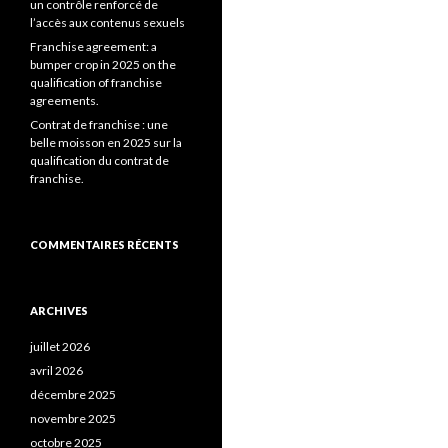
un contrôle renforcé de
l’accès aux contenus sexuels
Franchise agreement: a
bumper crop in 2025 on the
qualification of franchise
agreements.
Contrat de franchise : une
belle moisson en 2025 sur la
qualification du contrat de
franchise.
COMMENTAIRES RÉCENTS
ARCHIVES
juillet 2026
avril 2026
décembre 2025
novembre 2025
octobre 2025