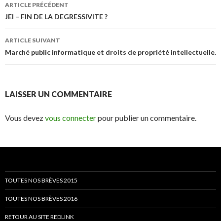
Navigation
ARTICLE PRÉCÉDENT
des
JEI – FIN DE LA DEGRESSIVITE ?
articles
ARTICLE SUIVANT
Marché public informatique et droits de propriété intellectuelle.
LAISSER UN COMMENTAIRE
Vous devez
vous connecter
pour publier un commentaire.
TOUTES NOS BRÈVES 2015
TOUTES NOS BRÈVES 2016
RETOUR AU SITE REDLINK