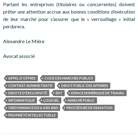
Partant les entreprises (titulaires ou concurrentes) doivent
prêter une attention accrue aux bonnes conditions d’exécution
de leur marché pour s’assurer que le « verrouillage » initial
perdurera.
Alexandre Le Mière
Avocat associé
APPEL D'OFFRES
CODE DES MARCHÉS PUBLICS
CONTRAT ADMINISTRATIF
DROIT PUBLIC DES AFFAIRES
DROITS D'EXCLUSIVITÉ
ENT
ESPACE NUMÉRIQUE DE TRAVAIL
INFORMATIQUE
LOGICIEL
MARCHÉ PUBLIC
ORDONNANCE DU 6 JUIN 2005
PROCÉDURE DE PASSATION
PROPRIÉTÉ INTELLECTUELLE