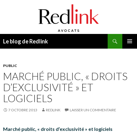
Recherche
Le blog de Redlink
ALLER
MENU
AU
PRINCI
CONTENU
PUBLIC
MARCHÉ PUBLIC, « DROITS
D’EXCLUSIVITÉ » ET
LOGICIELS
7 OCTOBRE 2013
REDLINK
LAISSER UN COMMENTAIRE
Marché public, « droits d’exclusivité » et logici
els