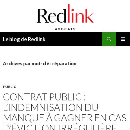
Recherche
Le blog de Redlink
ALLER
MENU
AU
PRINCI
CONTENU
Archives par mot-clé : réparation
PUBLIC
CONTRAT PUBLIC :
L’INDEMNISATION DU
MANQUE À GAGNER EN CAS
D’ÉVICTION IRRÉGULIÈRE