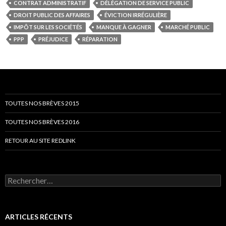
CONTRAT ADMINISTRATIF
DÉLÉGATION DE SERVICE PUBLIC
DROIT PUBLIC DES AFFAIRES
ÉVICTION IRRÉGULIÈRE
IMPÔT SUR LES SOCIÉTÉS
MANQUE À GAGNER
MARCHÉ PUBLIC
PPP
PRÉJUDICE
RÉPARATION
TOUTES NOS BRÈVES 2015
TOUTES NOS BRÈVES 2016
RETOUR AU SITE REDLINK
Rechercher :
ARTICLES RÉCENTS