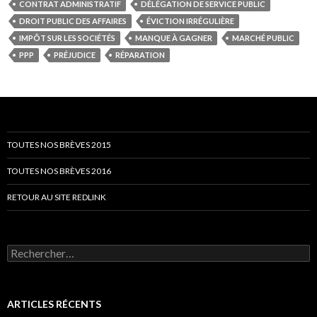
CONTRAT ADMINISTRATIF
DÉLÉGATION DE SERVICE PUBLIC
DROIT PUBLIC DES AFFAIRES
ÉVICTION IRRÉGULIÈRE
IMPÔT SUR LES SOCIÉTÉS
MANQUE À GAGNER
MARCHÉ PUBLIC
PPP
PRÉJUDICE
RÉPARATION
TOUTES NOS BRÈVES 2015
TOUTES NOS BRÈVES 2016
RETOUR AU SITE REDLINK
Rechercher :
ARTICLES RÉCENTS