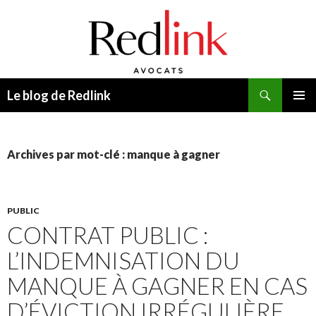
Recherche
Le blog de Redlink
ALLER
MENU
AU
PRINCI
CONTENU
Archives par mot-clé : manque à gagner
PUBLIC
CONTRAT PUBLIC :
L’INDEMNISATION DU
MANQUE À GAGNER EN CAS
D’ÉVICTION IRRÉGULIÈRE