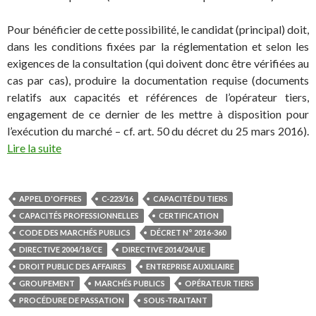
Pour bénéficier de cette possibilité, le candidat (principal) doit,
dans les conditions fixées par la réglementation et selon les
exigences de la consultation (qui doivent donc être vérifiées au
cas par cas), produire la documentation requise (documents
relatifs aux capacités et références de l’opérateur tiers,
engagement de ce dernier de les mettre à disposition pour
l’exécution du marché – cf. art. 50 du décret du 25 mars 2016).
Lire la suite
APPEL D'OFFRES
C-223/16
CAPACITÉ DU TIERS
CAPACITÉS PROFESSIONNELLES
CERTIFICATION
CODE DES MARCHÉS PUBLICS
DÉCRET N° 2016-360
DIRECTIVE 2004/18/CE
DIRECTIVE 2014/24/UE
DROIT PUBLIC DES AFFAIRES
ENTREPRISE AUXILIAIRE
GROUPEMENT
MARCHÉS PUBLICS
OPÉRATEUR TIERS
PROCÉDURE DE PASSATION
SOUS-TRAITANT