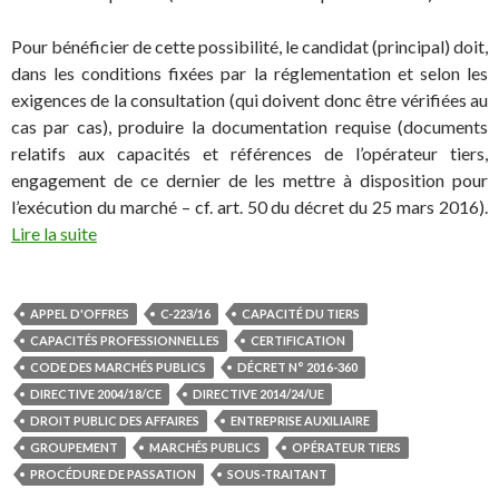
Pour bénéficier de cette possibilité, le candidat (principal) doit,
dans les conditions fixées par la réglementation et selon les
exigences de la consultation (qui doivent donc être vérifiées au
cas par cas), produire la documentation requise (documents
relatifs aux capacités et références de l’opérateur tiers,
engagement de ce dernier de les mettre à disposition pour
l’exécution du marché – cf. art. 50 du décret du 25 mars 2016).
Lire la suite
APPEL D'OFFRES
C-223/16
CAPACITÉ DU TIERS
CAPACITÉS PROFESSIONNELLES
CERTIFICATION
CODE DES MARCHÉS PUBLICS
DÉCRET N° 2016-360
DIRECTIVE 2004/18/CE
DIRECTIVE 2014/24/UE
DROIT PUBLIC DES AFFAIRES
ENTREPRISE AUXILIAIRE
GROUPEMENT
MARCHÉS PUBLICS
OPÉRATEUR TIERS
PROCÉDURE DE PASSATION
SOUS-TRAITANT