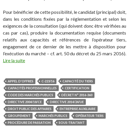
Pour bénéficier de cette possibilité, le candidat (principal) doit,
dans les conditions fixées par la réglementation et selon les
exigences de la consultation (qui doivent donc être vérifiées au
cas par cas), produire la documentation requise (documents
relatifs aux capacités et références de l’opérateur tiers,
engagement de ce dernier de les mettre à disposition pour
l’exécution du marché – cf. art. 50 du décret du 25 mars 2016).
Lire la suite
APPEL D'OFFRES
C-223/16
CAPACITÉ DU TIERS
CAPACITÉS PROFESSIONNELLES
CERTIFICATION
CODE DES MARCHÉS PUBLICS
DÉCRET N° 2016-360
DIRECTIVE 2004/18/CE
DIRECTIVE 2014/24/UE
DROIT PUBLIC DES AFFAIRES
ENTREPRISE AUXILIAIRE
GROUPEMENT
MARCHÉS PUBLICS
OPÉRATEUR TIERS
PROCÉDURE DE PASSATION
SOUS-TRAITANT