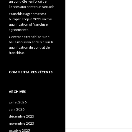
un contrôle renforcé de
l’accès aux contenus sexuels
Franchise agreement: a
bumper crop in 2025 on the
qualification of franchise
agreements.
Contrat de franchise : une
belle moisson en 2025 sur la
qualification du contrat de
franchise.
COMMENTAIRES RÉCENTS
ARCHIVES
juillet 2026
avril 2026
décembre 2025
novembre 2025
octobre 2025