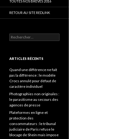
TOUTES NOS BRÈVES 2016
RETOUR AU SITE REDLINK
Rechercher :
ARTICLES RÉCENTS
Quand une différence ne fait
pas la différence : le modèle
Crocs annulé pour défaut de
caractère individuel
Photographies non originales :
le parasitisme au secours des
agences de presse
Plateformes en ligne et
protection des
consommateurs : le tribunal
judiciaire de Paris refuse le
blocage de Shein mais impose