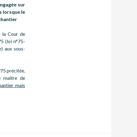
engagée sur
 lorsque le
chantier
e la Cour de
5 (loi n°75-
e) aux sous-
975 précitée,
e maître de
hantier mais