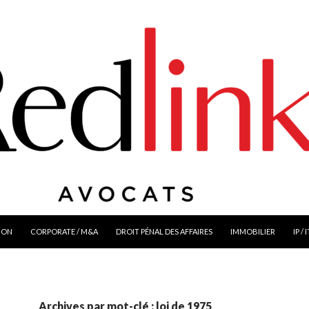
ION
CORPORATE / M&A
DROIT PÉNAL DES AFFAIRES
IMMOBILIER
IP / 
Archives par mot-clé : loi de 1975