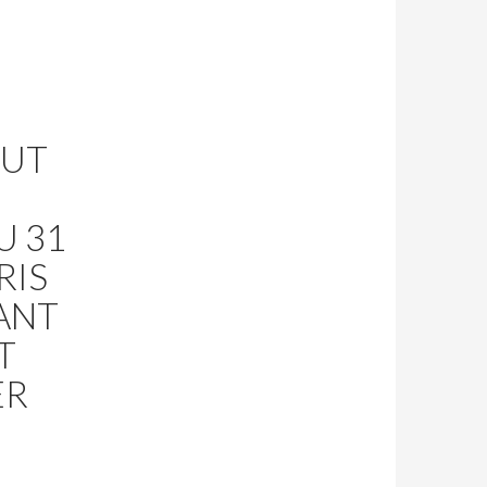
EUT
U 31
RIS
ANT
T
ER