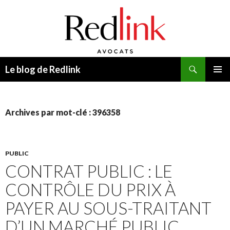
Recherche
Le blog de Redlink
ALLER
MENU
AU
PRINCI
CONTENU
Archives par mot-clé : 396358
PUBLIC
CONTRAT PUBLIC : LE
CONTRÔLE DU PRIX À
PAYER AU SOUS-TRAITANT
D’UN MARCHÉ PUBLIC