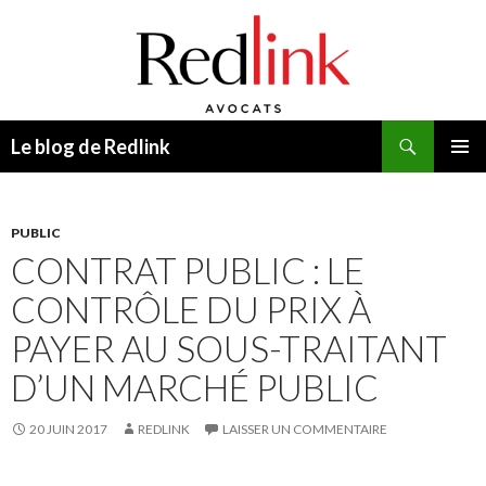
Recherche
Le blog de Redlink
ALLER
MENU
AU
PRINCI
CONTENU
PUBLIC
CONTRAT PUBLIC : LE
CONTRÔLE DU PRIX À
PAYER AU SOUS-TRAITANT
D’UN MARCHÉ PUBLIC
20 JUIN 2017
REDLINK
LAISSER UN COMMENTAIRE