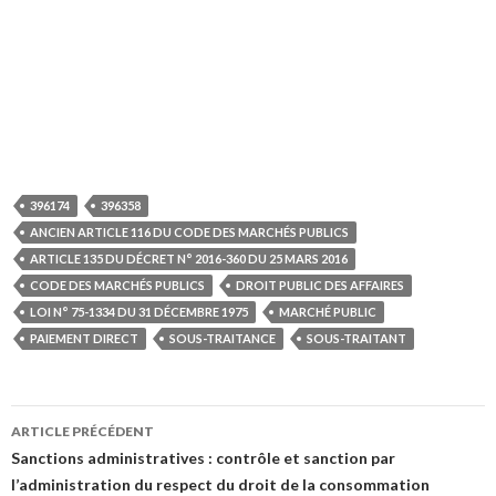
396174
396358
ANCIEN ARTICLE 116 DU CODE DES MARCHÉS PUBLICS
ARTICLE 135 DU DÉCRET N° 2016-360 DU 25 MARS 2016
CODE DES MARCHÉS PUBLICS
DROIT PUBLIC DES AFFAIRES
LOI N° 75-1334 DU 31 DÉCEMBRE 1975
MARCHÉ PUBLIC
PAIEMENT DIRECT
SOUS-TRAITANCE
SOUS-TRAITANT
Navigation
ARTICLE PRÉCÉDENT
des
Sanctions administratives : contrôle et sanction par
l’administration du respect du droit de la consommation