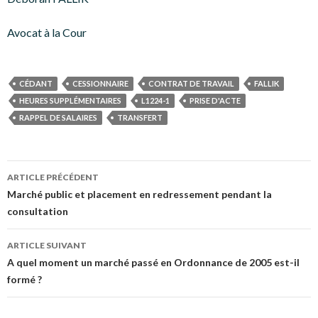
Avocat à la Cour
CÉDANT
CESSIONNAIRE
CONTRAT DE TRAVAIL
FALLIK
HEURES SUPPLÉMENTAIRES
L1224-1
PRISE D'ACTE
RAPPEL DE SALAIRES
TRANSFERT
Navigation
ARTICLE PRÉCÉDENT
des
Marché public et placement en redressement pendant la
consultation
articles
ARTICLE SUIVANT
A quel moment un marché passé en Ordonnance de 2005 est-il
formé ?