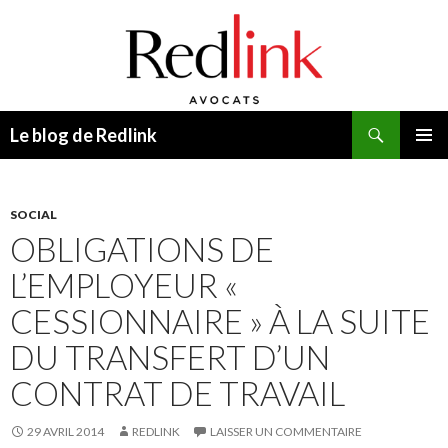
Recherche
Le blog de Redlink
ALLER
MENU
AU
PRINCI
CONTENU
SOCIAL
OBLIGATIONS DE
L’EMPLOYEUR «
CESSIONNAIRE » À LA SUITE
DU TRANSFERT D’UN
CONTRAT DE TRAVAIL
29 AVRIL 2014
REDLINK
LAISSER UN COMMENTAIRE