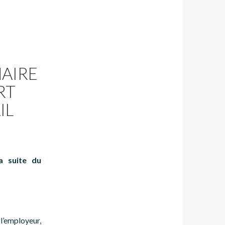
NAIRE
RT
IL
a suite du
l’employeur,