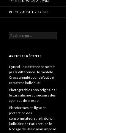
TOUTES NOS BRÈVES 2016
RETOUR AU SITE REDLINK
Rechercher :
ARTICLES RÉCENTS
Quand une différence ne fait
pas la différence : le modèle
Crocs annulé pour défaut de
caractère individuel
Photographies non originales :
le parasitisme au secours des
agences de presse
Plateformes en ligne et
protection des
consommateurs : le tribunal
judiciaire de Paris refuse le
blocage de Shein mais impose