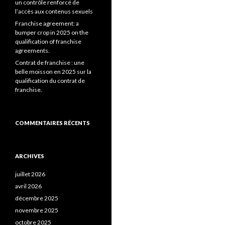
un contrôle renforcé de
l’accès aux contenus sexuels
Franchise agreement: a
bumper crop in 2025 on the
qualification of franchise
agreements.
Contrat de franchise : une
belle moisson en 2025 sur la
qualification du contrat de
franchise.
COMMENTAIRES RÉCENTS
ARCHIVES
juillet 2026
avril 2026
décembre 2025
novembre 2025
octobre 2025