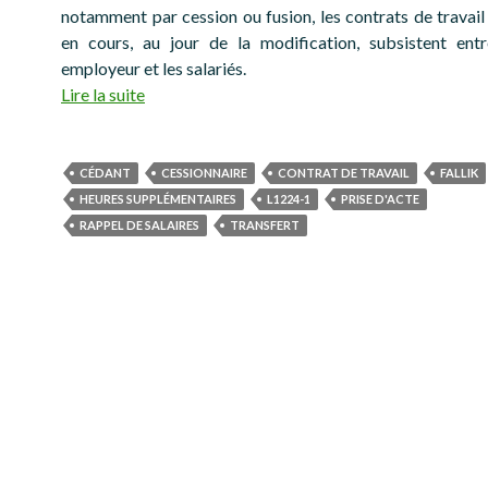
notamment par cession ou fusion, les contrats de travail 
en cours, au jour de la modification, subsistent ent
employeur et les salariés.
Lire la suite
CÉDANT
CESSIONNAIRE
CONTRAT DE TRAVAIL
FALLIK
HEURES SUPPLÉMENTAIRES
L1224-1
PRISE D'ACTE
RAPPEL DE SALAIRES
TRANSFERT