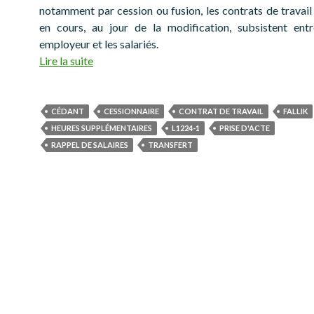
notamment par cession ou fusion, les contrats de travail 
en cours, au jour de la modification, subsistent ent
employeur et les salariés.
Lire la suite
CÉDANT
CESSIONNAIRE
CONTRAT DE TRAVAIL
FALLIK
HEURES SUPPLÉMENTAIRES
L1224-1
PRISE D'ACTE
RAPPEL DE SALAIRES
TRANSFERT