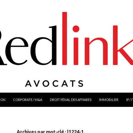
ION
CORPORATE / M&A
DROIT PÉNAL DES AFFAIRES
IMMOBILIER
IP / 
Archives par mot-clé : l1224-1