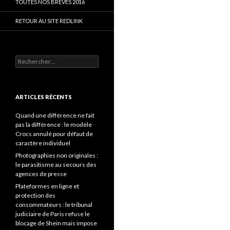
TOUTES NOS BRÈVES 2016
RETOUR AU SITE REDLINK
Rechercher :
ARTICLES RÉCENTS
Quand une différence ne fait
pas la différence : le modèle
Crocs annulé pour défaut de
caractère individuel
Photographies non originales :
le parasitisme au secours des
agences de presse
Plateformes en ligne et
protection des
consommateurs : le tribunal
judiciaire de Paris refuse le
blocage de Shein mais impose