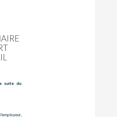
NAIRE
RT
IL
a suite du
l’employeur,