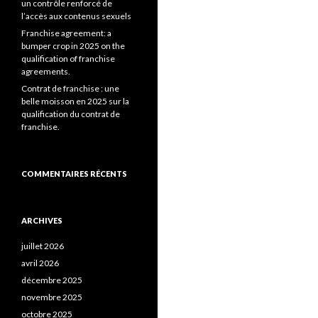
un contrôle renforcé de
l’accès aux contenus sexuels
Franchise agreement: a
bumper crop in 2025 on the
qualification of franchise
agreements.
Contrat de franchise : une
belle moisson en 2025 sur la
qualification du contrat de
franchise.
COMMENTAIRES RÉCENTS
ARCHIVES
juillet 2026
avril 2026
décembre 2025
novembre 2025
octobre 2025