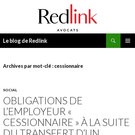
Recherche
Le blog de Redlink
ALLER
MENU
AU
PRINCI
CONTENU
Archives par mot-clé : cessionnaire
SOCIAL
OBLIGATIONS DE
L’EMPLOYEUR «
CESSIONNAIRE » À LA SUITE
DU TRANSFERT D’UN