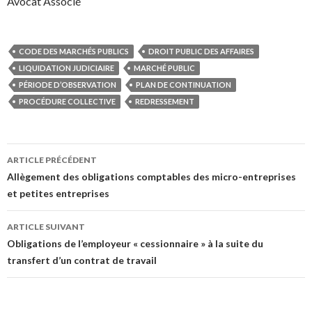
Avocat Associé
CODE DES MARCHÉS PUBLICS
DROIT PUBLIC DES AFFAIRES
LIQUIDATION JUDICIAIRE
MARCHÉ PUBLIC
PÉRIODE D’OBSERVATION
PLAN DE CONTINUATION
PROCÉDURE COLLECTIVE
REDRESSEMENT
Navigation
ARTICLE PRÉCÉDENT
des
Allègement des obligations comptables des micro-entreprises
et petites entreprises
articles
ARTICLE SUIVANT
Obligations de l’employeur « cessionnaire » à la suite du
transfert d’un contrat de travail