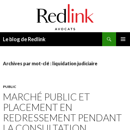
Recherche
Le blog de Redlink
ALLER
MENU
AU
PRINCI
CONTENU
Archives par mot-clé : liquidation judiciaire
PUBLIC
MARCHÉ PUBLIC ET
PLACEMENT EN
REDRESSEMENT PENDANT
LA CONSULTATION