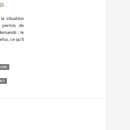
11
).
la situation
e permis de
 demandé ; le
fus, ce qu’il
UIRE
AIT