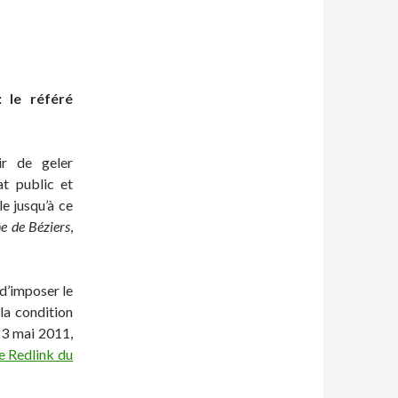
: le référé
ir de geler
at public et
le jusqu’à ce
 de Béziers
,
 d’imposer le
 la condition
 23 mai 2011,
e Redlink du