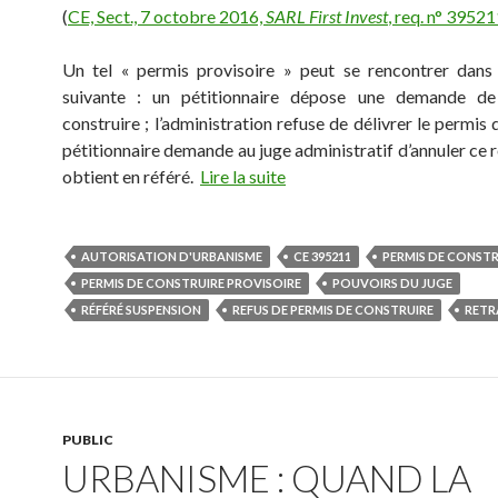
(
CE, Sect., 7 octobre 2016,
SARL First Invest
, req. n° 3952
Un tel « permis provisoire » peut se rencontrer dans 
suivante : un pétitionnaire dépose une demande d
construire ; l’administration refuse de délivrer le permis
pétitionnaire demande au juge administratif d’annuler ce re
obtient en référé.
Lire la suite
AUTORISATION D'URBANISME
CE 395211
PERMIS DE CONSTR
PERMIS DE CONSTRUIRE PROVISOIRE
POUVOIRS DU JUGE
RÉFÉRÉ SUSPENSION
REFUS DE PERMIS DE CONSTRUIRE
RETR
PUBLIC
URBANISME : QUAND LA