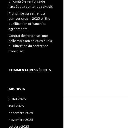
un contrôle renforcé de
l’accès aux contenus sexuels
Franchise agreement: a
bumper crop in 2025 on the
qualification of franchise
agreements.
Contrat de franchise : une
belle moisson en 2025 sur la
qualification du contrat de
franchise.
COMMENTAIRES RÉCENTS
ARCHIVES
juillet 2026
avril 2026
décembre 2025
novembre 2025
octobre 2025