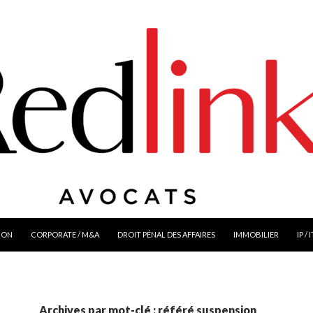
ION
CORPORATE / M&A
DROIT PÉNAL DES AFFAIRES
IMMOBILIER
IP / 
Archives par mot-clé : référé suspension