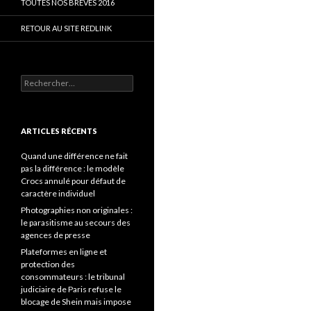
TOUTES NOS BRÈVES 2016
RETOUR AU SITE REDLINK
Rechercher :
ARTICLES RÉCENTS
Quand une différence ne fait
pas la différence : le modèle
Crocs annulé pour défaut de
caractère individuel
Photographies non originales :
le parasitisme au secours des
agences de presse
Plateformes en ligne et
protection des
consommateurs : le tribunal
judiciaire de Paris refuse le
blocage de Shein mais impose