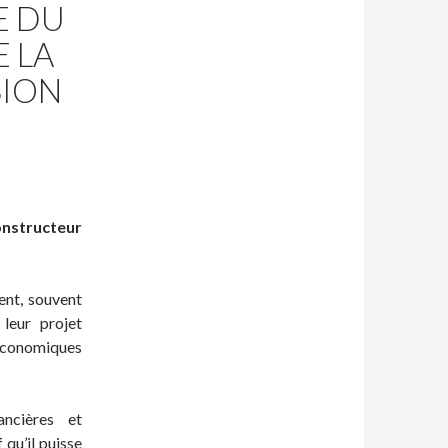
E DU
 LA
SION
nstructeur
ent, souvent
 leur projet
 économiques
ncières et
 qu’il puisse