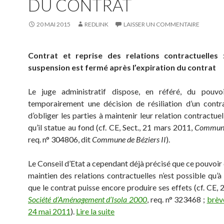
DU CONTRAT
20 MAI 2015
REDLINK
LAISSER UN COMMENTAIRE
Contrat et reprise des relations contractuelles 
suspension est fermé après l’expiration du contrat
Le juge administratif dispose, en référé, du pouvo
temporairement une décision de résiliation d’un contr
d’obliger les parties à maintenir leur relation contractuel
qu’il statue au fond (cf. CE, Sect., 21 mars 2011,
Commune
req. n° 304806, dit
Commune de Béziers II
).
Le Conseil d’Etat a cependant déjà précisé que ce pouvoir
maintien des relations contractuelles n’est possible qu’à
que le contrat puisse encore produire ses effets (cf. CE,
Société d’Aménagement d’Isola 2000
, req. n° 323468 ;
brèv
24 mai 2011
).
Lire la suite