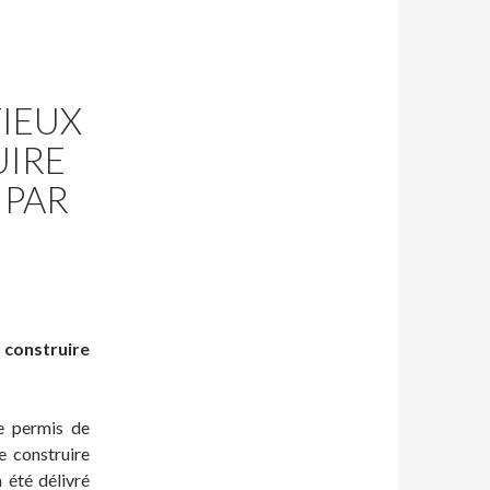
IEUX
UIRE
 PAR
onstruire
de permis de
e construire
a été délivré