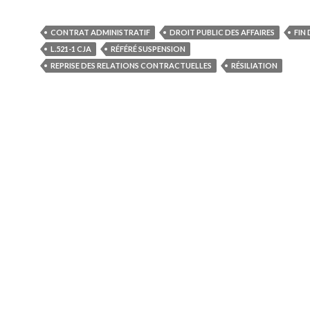
CONTRAT ADMINISTRATIF
DROIT PUBLIC DES AFFAIRES
FIN
L.521-1 CJA
RÉFÉRÉ SUSPENSION
REPRISE DES RELATIONS CONTRACTUELLES
RÉSILIATION