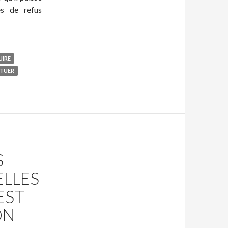
es de refus
UIRE
ATUER
S
LLES
EST
ON