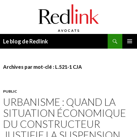
Recherche
Le blog de Redlink
ALLER
MENU
AU
PRINCI
CONTENU
Archives par mot-clé : L.521-1 CJA
PUBLIC
URBANISME : QUAND LA
SITUATION ÉCONOMIQUE
DU CONSTRUCTEUR
JUSTIFIE LA SUSPENSION