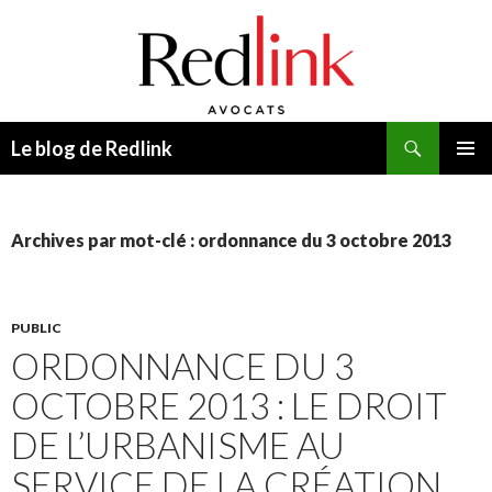
Recherche
Le blog de Redlink
ALLER
MENU
AU
PRINCI
CONTENU
Archives par mot-clé : ordonnance du 3 octobre 2013
PUBLIC
ORDONNANCE DU 3
OCTOBRE 2013 : LE DROIT
DE L’URBANISME AU
SERVICE DE LA CRÉATION