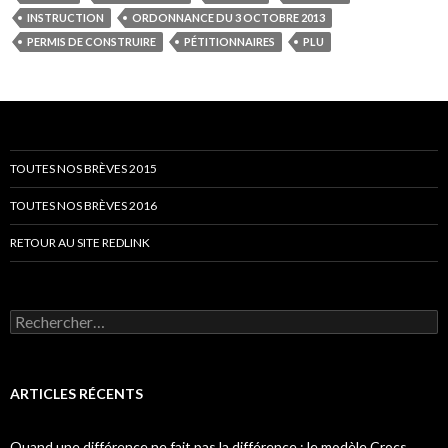
INSTRUCTION
ORDONNANCE DU 3 OCTOBRE 2013
PERMIS DE CONSTRUIRE
PÉTITIONNAIRES
PLU
TOUTES NOS BRÈVES 2015
TOUTES NOS BRÈVES 2016
RETOUR AU SITE REDLINK
Rechercher :
ARTICLES RÉCENTS
Quand une différence ne fait pas la différence : le modèle Crocs