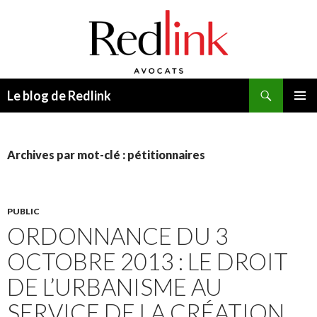
Recherche
Le blog de Redlink
ALLER
MENU
AU
PRINCI
CONTENU
Archives par mot-clé : pétitionnaires
PUBLIC
ORDONNANCE DU 3
OCTOBRE 2013 : LE DROIT
DE L’URBANISME AU
SERVICE DE LA CRÉATION