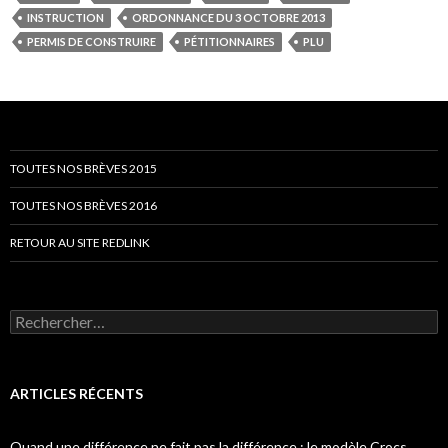
INSTRUCTION
ORDONNANCE DU 3 OCTOBRE 2013
PERMIS DE CONSTRUIRE
PÉTITIONNAIRES
PLU
TOUTES NOS BRÈVES 2015
TOUTES NOS BRÈVES 2016
RETOUR AU SITE REDLINK
Rechercher :
ARTICLES RÉCENTS
Quand une différence ne fait pas la différence : le modèle Crocs