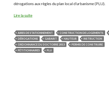
dérogations aux règles du plan local d’urbanisme (PLU).
Lire la suite
AIRES DE STATIONNEMENT
CONSTRUCTION DE LOGEMENTS
DÉROGATIONS
GABARIT
HAUTEUR
INSTRUCTION
ORDONNANCE DU 3 OCTOBRE 2013
PERMIS DE CONSTRUIRE
PÉTITIONNAIRES
PLU