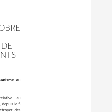
OBRE
 DE
ENTS
banisme au
elative au
 depuis le 5
ctroyer des