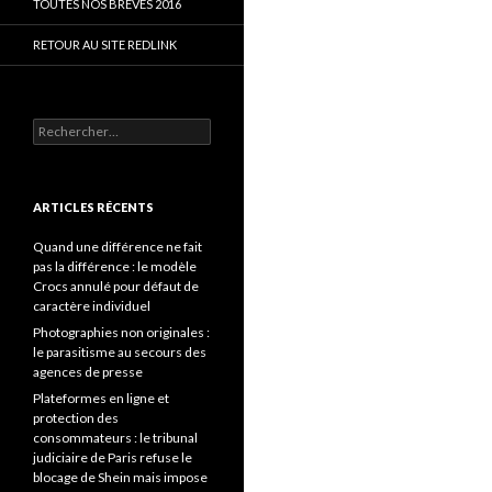
TOUTES NOS BRÈVES 2016
RETOUR AU SITE REDLINK
Rechercher :
ARTICLES RÉCENTS
Quand une différence ne fait
pas la différence : le modèle
Crocs annulé pour défaut de
caractère individuel
Photographies non originales :
le parasitisme au secours des
agences de presse
Plateformes en ligne et
protection des
consommateurs : le tribunal
judiciaire de Paris refuse le
blocage de Shein mais impose