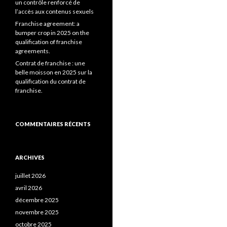
un contrôle renforcé de
l’accès aux contenus sexuels
Franchise agreement: a
bumper crop in 2025 on the
qualification of franchise
agreements.
Contrat de franchise : une
belle moisson en 2025 sur la
qualification du contrat de
franchise.
COMMENTAIRES RÉCENTS
ARCHIVES
juillet 2026
avril 2026
décembre 2025
novembre 2025
octobre 2025