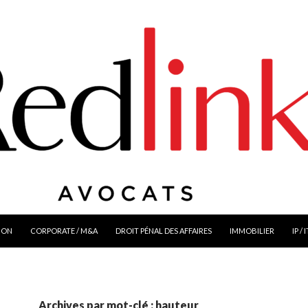
ION
CORPORATE / M&A
DROIT PÉNAL DES AFFAIRES
IMMOBILIER
IP / 
Archives par mot-clé : hauteur