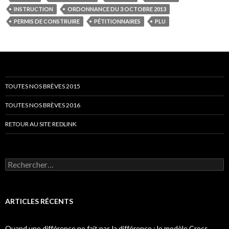
INSTRUCTION
ORDONNANCE DU 3 OCTOBRE 2013
PERMIS DE CONSTRUIRE
PÉTITIONNAIRES
PLU
TOUTES NOS BRÈVES 2015
TOUTES NOS BRÈVES 2016
RETOUR AU SITE REDLINK
Rechercher :
ARTICLES RÉCENTS
Quand une différence ne fait pas la différence : le modèle Crocs