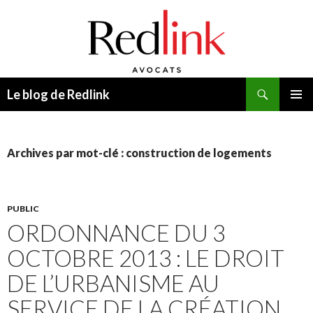
Recherche
Le blog de Redlink
ALLER
MENU
AU
PRINCI
CONTENU
Archives par mot-clé : construction de logements
PUBLIC
ORDONNANCE DU 3
OCTOBRE 2013 : LE DROIT
DE L’URBANISME AU
SERVICE DE LA CRÉATION