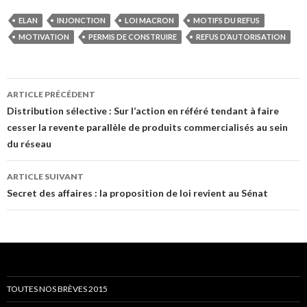
ELAN
INJONCTION
LOI MACRON
MOTIFS DU REFUS
MOTIVATION
PERMIS DE CONSTRUIRE
REFUS D’AUTORISATION
Navigation
ARTICLE PRÉCÉDENT
des
Distribution sélective : Sur l’action en référé tendant à faire
cesser la revente parallèle de produits commercialisés au sein
articles
du réseau
ARTICLE SUIVANT
Secret des affaires : la proposition de loi revient au Sénat
TOUTES NOS BRÈVES 2015