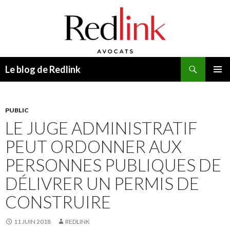
Recherche
Le blog de Redlink
ALLER
MENU
AU
PRINCI
CONTENU
PUBLIC
LE JUGE ADMINISTRATIF
PEUT ORDONNER AUX
PERSONNES PUBLIQUES DE
DÉLIVRER UN PERMIS DE
CONSTRUIRE
11 JUIN 2018
REDLINK