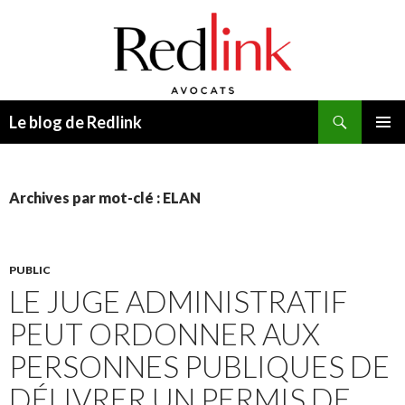
Recherche
Le blog de Redlink
ALLER
MENU
AU
PRINCI
CONTENU
Archives par mot-clé : ELAN
PUBLIC
LE JUGE ADMINISTRATIF
PEUT ORDONNER AUX
PERSONNES PUBLIQUES DE
DÉLIVRER UN PERMIS DE