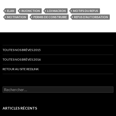
ELAN
INJONCTION
LOI MACRON
MOTIFS DU REFUS
MOTIVATION
PERMIS DE CONSTRUIRE
REFUS D’AUTORISATION
TOUTES NOS BRÈVES 2015
TOUTES NOS BRÈVES 2016
RETOUR AU SITE REDLINK
Rechercher :
ARTICLES RÉCENTS