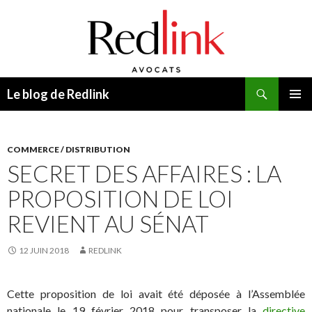
Recherche
Le blog de Redlink
ALLER
MENU
AU
PRINCI
CONTENU
COMMERCE / DISTRIBUTION
SECRET DES AFFAIRES : LA
PROPOSITION DE LOI
REVIENT AU SÉNAT
12 JUIN 2018
REDLINK
Cette proposition de loi avait été déposée à l’Assemblée
nationale le 19 février 2018 pour transposer la
directive