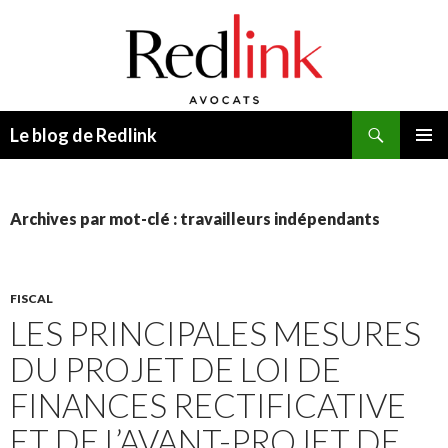
Recherche
Le blog de Redlink
ALLER
MENU
AU
PRINCI
CONTENU
Archives par mot-clé : travailleurs indépendants
FISCAL
LES PRINCIPALES MESURES
DU PROJET DE LOI DE
FINANCES RECTIFICATIVE
ET DE L’AVANT-PROJET DE