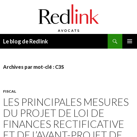
Recherche
Le blog de Redlink
ALLER
MENU
AU
PRINCI
CONTENU
Archives par mot-clé : C3S
FISCAL
LES PRINCIPALES MESURES
DU PROJET DE LOI DE
FINANCES RECTIFICATIVE
ET DE L’AVANT-PROJET DE