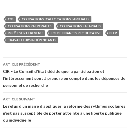
C3S
COTISATIONS D'ALLOCATIONS FAMILIALES
COTISATIONS PATRONALES
COTISATIONS SALARIALES
IMPÔT SUR LE REVENU
LOI DE FINANCES RECTIFICATIVE
PLFR
TRAVAILLEURS INDÉPENDANTS
Navigation
ARTICLE PRÉCÉDENT
des
CIR – Le Conseil d’Etat décide que la participation et
l’intéressement sont à prendre en compte dans les dépenses de
articles
personnel de recherche
ARTICLE SUIVANT
Le refus d’un maire d’appliquer la réforme des rythmes scolaires
n’est pas susceptible de porter atteinte à une liberté publique
ou individuelle