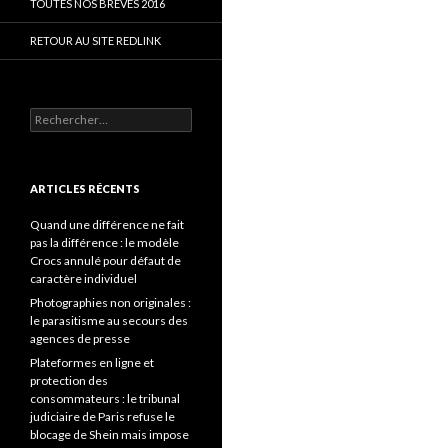
TOUTES NOS BRÈVES 2016
RETOUR AU SITE REDLINK
Rechercher :
ARTICLES RÉCENTS
Quand une différence ne fait
pas la différence : le modèle
Crocs annulé pour défaut de
caractère individuel
Photographies non originales :
le parasitisme au secours des
agences de presse
Plateformes en ligne et
protection des
consommateurs : le tribunal
judiciaire de Paris refuse le
blocage de Shein mais impose