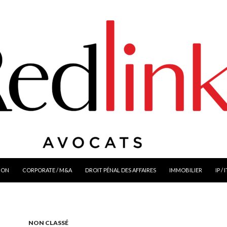
ION
CORPORATE / M&A
DROIT PÉNAL DES AFFAIRES
IMMOBILIER
IP / 
NON CLASSÉ