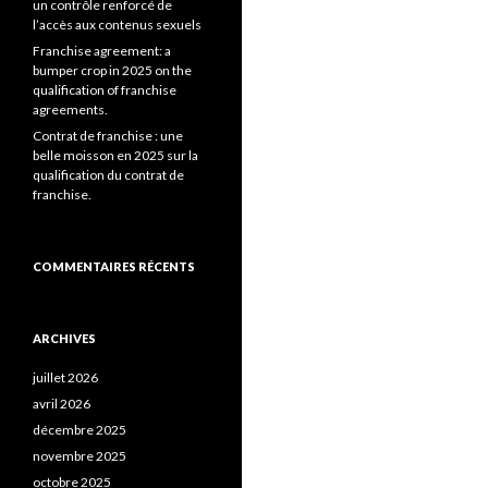
un contrôle renforcé de
l’accès aux contenus sexuels
Franchise agreement: a
bumper crop in 2025 on the
qualification of franchise
agreements.
Contrat de franchise : une
belle moisson en 2025 sur la
qualification du contrat de
franchise.
COMMENTAIRES RÉCENTS
ARCHIVES
juillet 2026
avril 2026
décembre 2025
novembre 2025
octobre 2025