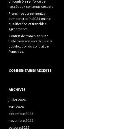
un contrôle renforcé de
l’accès aux contenus sexuels
Franchise agreement: a
bumper crop in 2025 on the
qualification of franchise
agreements.
Contrat de franchise : une
belle moisson en 2025 sur la
qualification du contrat de
franchise.
COMMENTAIRES RÉCENTS
ARCHIVES
juillet 2026
avril 2026
décembre 2025
novembre 2025
octobre 2025