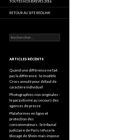
TOUTES NOS BRÈVES 2016
RETOUR AU SITE REDLINK
Rechercher :
ARTICLES RÉCENTS
Quand une différence ne fait
pas la différence : le modèle
Crocs annulé pour défaut de
caractère individuel
Photographies non originales :
le parasitisme au secours des
agences de presse
Plateformes en ligne et
protection des
consommateurs : le tribunal
judiciaire de Paris refuse le
blocage de Shein mais impose