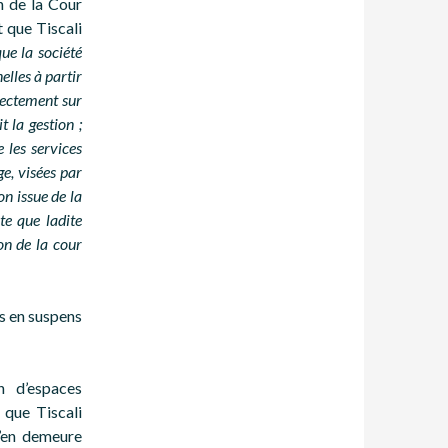
on de la Cour
 que Tiscali
que la société
elles à partir
rectement sur
t la gestion ;
 les services
e, visées par
n issue de la
te que ladite
on de la cour
ns en suspens
n d’espaces
 que Tiscali
n’en demeure