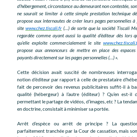
d’hébergement, circonstance au demeurant non contestée, son
ne saurait se limiter à cette simple prestation technique dès
propose aux internautes de créer leurs pages personnelles à 
site
www.chez.tiscali.fr
(…) de sorte que la société Tiscali Me
regardée comme ayant aussi la qualité d’éditeur dès lors qu’
qu’elle exploite commercialement le site
www.chez.tiscali.
propose aux annonceurs de mettre en place des espaces p
payants directement sur les pages personnelles (…) ».
Cette décision avait suscité de nombreuses interroga
notion d’éditeur par rapport à celle de prestataire d’héb
fait de percevoir des revenus publicitaires suffit-il à b
qualité (hébergeur) à l’autre (éditeur) ? Qu’en est-il 
permettant le partage de vidéos, d’images, etc ? La tenda
en doctrine, consistait à minimiser sa portée.
Arrêt d’espèce ou arrêt de principe ? La questio
parfaitement tranchée par la Cour de cassation, mais son