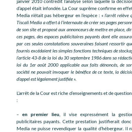
janvier 2010 contredit l’analyse selon laquelle la décisi
d’appel était infondée. La Cour suprême confirme en effet
Media n’était pas hébergeur en l’espèce : «
l’arrêt relève 
Tiscali Media a offert à l’internaute de créer ses pages personn
de son site et proposé aux annonceurs de mettre en place, di
ces pages, des espaces publicitaires payants dont elle assurai
par ces seules constatations souveraines faisant ressortir que
fournis excédaient les simples fonctions techniques de stockag
l’article 43-8 de la loi du 30 septembre 1986 dans sa rédactio
loi du 1er août 2000 applicable aux faits dénoncés, de sor
société ne pouvait invoquer le bénéfice de ce texte, la décisi
d’appel est légalement justifiée ».
L’arrêt de la Cour est riche d’enseignements et de questio
:
–
en premier lieu
, il vise expressément la gestio
publicitaires payants. Cette prestation justifierait donc
Media ne puisse revendiquer la qualité d’hébergeur. Il 