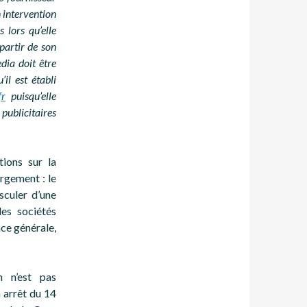
 intervention
 lors qu’elle
partir de son
dia doit être
il est établi
fr
puisqu’elle
ublicitaires
tions sur la
ergement : le
asculer d’une
des sociétés
nce générale,
n n’est pas
 arrêt du 14