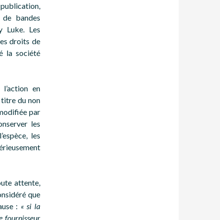
publication,
, de bandes
y Luke. Les
es droits de
é la société
 l’action en
titre du non
 modifiée par
onserver les
’espèce, les
érieusement
oute attente,
onsidéré que
ause :
« si la
e fournisseur