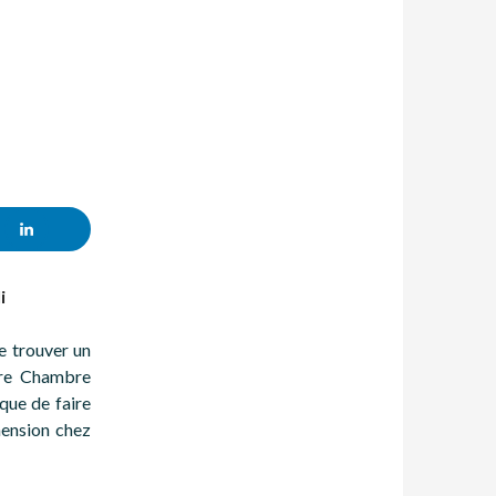
i
de trouver un
ère Chambre
sque de faire
hension chez