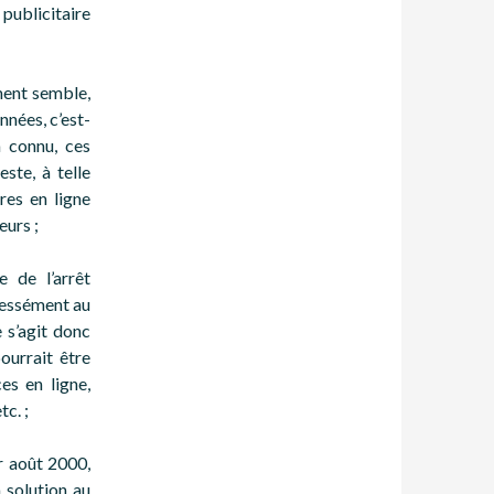
 publicitaire
ment semble,
nnées, c’est-
a connu, ces
ste, à telle
res en ligne
urs ;
e de l’arrêt
pressément au
 s’agit donc
ourrait être
es en ligne,
c. ;
er août 2000,
a solution au