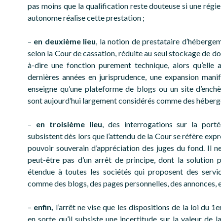
pas moins que la qualification reste douteuse si une régie
autonome réalise cette prestation ;
–
en deuxième lieu
, la notion de prestataire d’héberge
selon la Cour de cassation, réduite au seul stockage de do
à-dire une fonction purement technique, alors qu’elle 
dernières années en jurisprudence, une expansion manife
enseigne qu’une plateforme de blogs ou un site d’enchè
sont aujourd’hui largement considérés comme des héberge
–
en troisième lieu
, des interrogations sur la porté
subsistent dès lors que l’attendu de la Cour se réfère ex
pouvoir souverain d’appréciation des juges du fond. Il ne
peut-être pas d’un arrêt de principe, dont la solution p
étendue à toutes les sociétés qui proposent des servic
comme des blogs, des pages personnelles, des annonces, et
–
enfin,
l’arrêt ne vise que les dispositions de la loi du 1
en sorte qu’il subsiste une incertitude sur la valeur de l