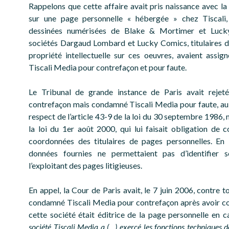
Rappelons que cette affaire avait pris naissance avec la 
sur une page personnelle « hébergée » chez Tiscali
dessinées numérisées de Blake & Mortimer et Luck
sociétés Dargaud Lombard et Lucky Comics, titulaires d
propriété intellectuelle sur ces oeuvres, avaient assign
Tiscali Media pour contrefaçon et pour faute.
Le Tribunal de grande instance de Paris avait rejeté
contrefaçon mais condamné Tiscali Media pour faute, au 
respect de l’article 43-9 de la loi du 30 septembre 1986,
la loi du 1er août 2000, qui lui faisait obligation de c
coordonnées des titulaires de pages personnelles. En l
données fournies ne permettaient pas d’identifier s
l’exploitant des pages litigieuses.
En appel, la Cour de Paris avait, le 7 juin 2006, contre t
condamné Tiscali Media pour contrefaçon après avoir c
cette société était éditrice de la page personnelle en c
société Tiscali Media a (…) exercé les fonctions techniques d