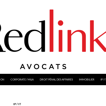
ION
CORPORATE / M&A
DROIT PÉNAL DES AFFAIRES
IMMOBILIER
IP / 
IP / IT