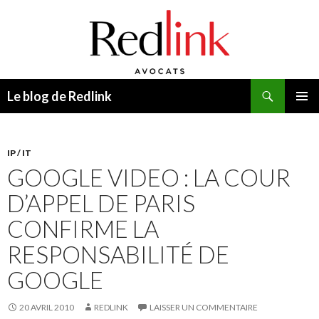
Recherche
Le blog de Redlink
ALLER
MENU
AU
PRINCI
CONTENU
IP / IT
GOOGLE VIDEO : LA COUR
D’APPEL DE PARIS
CONFIRME LA
RESPONSABILITÉ DE
GOOGLE
20 AVRIL 2010
REDLINK
LAISSER UN COMMENTAIRE