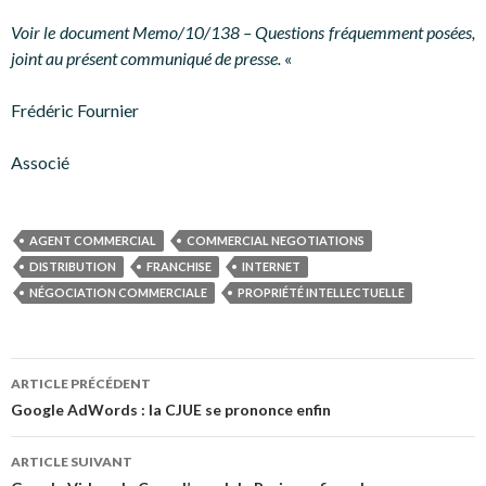
Voir le document Memo/10/138 – Questions fréquemment posées,
joint au présent communiqué de presse.
«
Frédéric Fournier
Associé
AGENT COMMERCIAL
COMMERCIAL NEGOTIATIONS
DISTRIBUTION
FRANCHISE
INTERNET
NÉGOCIATION COMMERCIALE
PROPRIÉTÉ INTELLECTUELLE
Navigation
ARTICLE PRÉCÉDENT
des
Google AdWords : la CJUE se prononce enfin
articles
ARTICLE SUIVANT