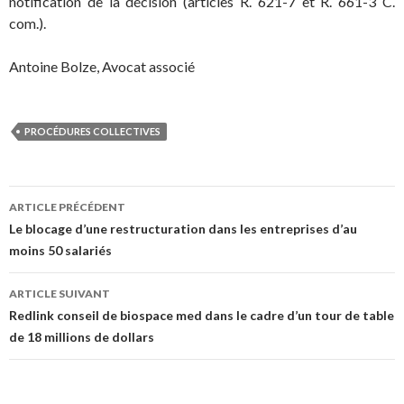
notification de la décision (articles R. 621-7 et R. 661-3 C.
com.).
Antoine Bolze, Avocat associé
PROCÉDURES COLLECTIVES
Navigation
ARTICLE PRÉCÉDENT
des
Le blocage d’une restructuration dans les entreprises d’au
moins 50 salariés
articles
ARTICLE SUIVANT
Redlink conseil de biospace med dans le cadre d’un tour de table
de 18 millions de dollars