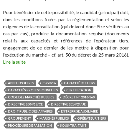
Pour bénéficier de cette possibilité, le candidat (principal) doit,
dans les conditions fixées par la réglementation et selon les
exigences de la consultation (qui doivent donc être vérifiées au
cas par cas), produire la documentation requise (documents
relatifs aux capacités et références de l’opérateur tiers,
engagement de ce dernier de les mettre à disposition pour
l’exécution du marché – cf. art. 50 du décret du 25 mars 2016).
Lire la suite
APPEL D'OFFRES
C-223/16
CAPACITÉ DU TIERS
CAPACITÉS PROFESSIONNELLES
CERTIFICATION
CODE DES MARCHÉS PUBLICS
DÉCRET N° 2016-360
DIRECTIVE 2004/18/CE
DIRECTIVE 2014/24/UE
DROIT PUBLIC DES AFFAIRES
ENTREPRISE AUXILIAIRE
GROUPEMENT
MARCHÉS PUBLICS
OPÉRATEUR TIERS
PROCÉDURE DE PASSATION
SOUS-TRAITANT