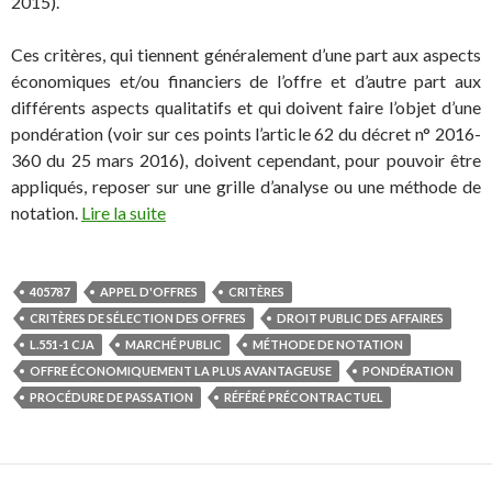
2015).
Ces critères, qui tiennent généralement d’une part aux aspects
économiques et/ou financiers de l’offre et d’autre part aux
différents aspects qualitatifs et qui doivent faire l’objet d’une
pondération (voir sur ces points l’article 62 du décret n° 2016-
360 du 25 mars 2016), doivent cependant, pour pouvoir être
appliqués, reposer sur une grille d’analyse ou une méthode de
notation.
Lire la suite
405787
APPEL D'OFFRES
CRITÈRES
CRITÈRES DE SÉLECTION DES OFFRES
DROIT PUBLIC DES AFFAIRES
L.551-1 CJA
MARCHÉ PUBLIC
MÉTHODE DE NOTATION
OFFRE ÉCONOMIQUEMENT LA PLUS AVANTAGEUSE
PONDÉRATION
PROCÉDURE DE PASSATION
RÉFÉRÉ PRÉCONTRACTUEL