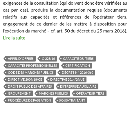
exigences de la consultation (qui doivent donc être vérifiées au
cas par cas), produire la documentation requise (documents
relatifs aux capacités et références de l’opérateur tiers,
engagement de ce dernier de les mettre à disposition pour
l’exécution du marché – cf. art. 50 du décret du 25 mars 2016).
Lire la suite
APPEL D'OFFRES
C-223/16
CAPACITÉ DU TIERS
CAPACITÉS PROFESSIONNELLES
CERTIFICATION
CODE DES MARCHÉS PUBLICS
DÉCRET N° 2016-360
DIRECTIVE 2004/18/CE
DIRECTIVE 2014/24/UE
DROIT PUBLIC DES AFFAIRES
ENTREPRISE AUXILIAIRE
GROUPEMENT
MARCHÉS PUBLICS
OPÉRATEUR TIERS
PROCÉDURE DE PASSATION
SOUS-TRAITANT