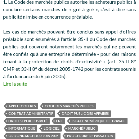
1.
Le Code des marchés publics autorise les acheteurs publics à
conclure certains marchés de « gré à gré », c’est à dire sans
publicité ni mise en concurrence préalable.
Les cas de marchés pouvant être conclus sans appel d’offres
préalable sont énumérés à l’article 35-II du Code des marchés
publics qui couvrent notamment les marchés qui ne peuvent
être confiés qu’à une entreprise déterminée « pour des raisons
tenant à la protection de droits d’exclusivité » (art. 35-II 8°
CMP et 33-II 8° du décret 2005-1742 pour les contrats soumis
à l’ordonnance du 6 juin 2005).
Lire la suite
APPEL D'OFFRES
CODE DES MARCHÉS PUBLICS
CONTRAT ADMINISTRATIF
DROIT PUBLIC DES AFFAIRES
DROITS D'EXCLUSIVITÉ
ENT
ESPACE NUMÉRIQUE DE TRAVAIL
INFORMATIQUE
LOGICIEL
MARCHÉ PUBLIC
ORDONNANCE DU 6 JUIN 2005
PROCÉDURE DE PASSATION