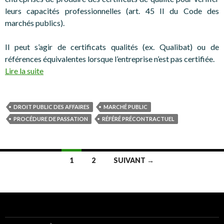
leurs capacités professionnelles (art. 45 II du Code des
marchés publics).
Il peut s’agir de certificats qualités (ex. Qualibat) ou de
références équivalentes lorsque l’entreprise n’est pas certifiée.
Lire la suite
DROIT PUBLIC DES AFFAIRES
MARCHÉ PUBLIC
PROCÉDURE DE PASSATION
RÉFÉRÉ PRÉCONTRACTUEL
Navigation
1
2
SUIVANT →
des
articles