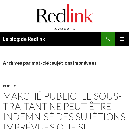
Recherche
Le blog de Redlink
ALLER
MENU
AU
PRINCI
CONTENU
Archives par mot-clé : sujétions imprévues
PUBLIC
MARCHÉ PUBLIC : LE SOUS-
TRAITANT NE PEUT ÊTRE
INDEMNISÉ DES SUJÉTIONS
IMPRÉVUES QUE SI