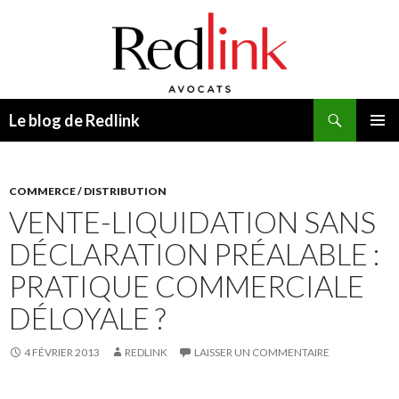
Recherche
Le blog de Redlink
ALLER
MENU
AU
PRINCI
CONTENU
COMMERCE / DISTRIBUTION
VENTE-LIQUIDATION SANS
DÉCLARATION PRÉALABLE :
PRATIQUE COMMERCIALE
DÉLOYALE ?
4 FÉVRIER 2013
REDLINK
LAISSER UN COMMENTAIRE