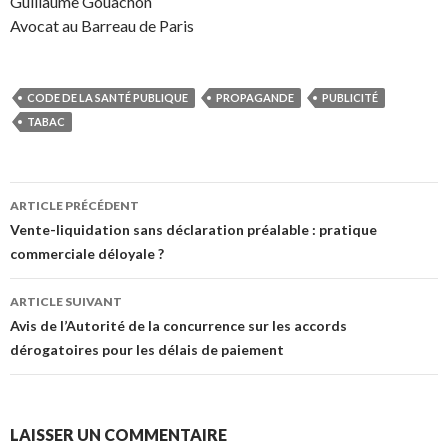
Guillaume Gouachon
Avocat au Barreau de Paris
CODE DE LA SANTÉ PUBLIQUE
PROPAGANDE
PUBLICITÉ
TABAC
Navigation
ARTICLE PRÉCÉDENT
des
Vente-liquidation sans déclaration préalable : pratique
commerciale déloyale ?
articles
ARTICLE SUIVANT
Avis de l’Autorité de la concurrence sur les accords
dérogatoires pour les délais de paiement
LAISSER UN COMMENTAIRE