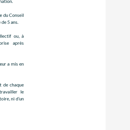
mation.
de du Conseil
 de 5 ans.
lectif ou, à
prise après
teur a mis en
rit de chaque
ravailler le
oire, ni d’un