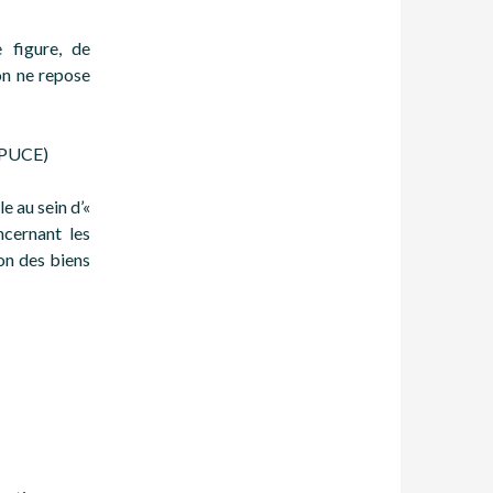
 figure, de
on ne repose
(PUCE)
e au sein d’«
ncernant les
on des biens