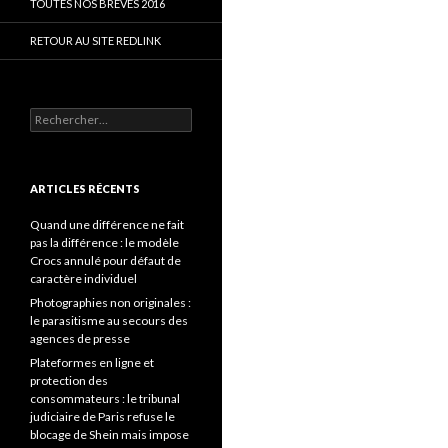
TOUTES NOS BRÈVES 2016
RETOUR AU SITE REDLINK
Rechercher :
ARTICLES RÉCENTS
Quand une différence ne fait
pas la différence : le modèle
Crocs annulé pour défaut de
caractère individuel
Photographies non originales :
le parasitisme au secours des
agences de presse
Plateformes en ligne et
protection des
consommateurs : le tribunal
judiciaire de Paris refuse le
blocage de Shein mais impose