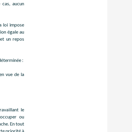
e cas, aucun
la loi impose
ion égale au
et un repos
 déterminée :
 en vue de la
availlant le
r occuper ou
che. En tout
te priorité à