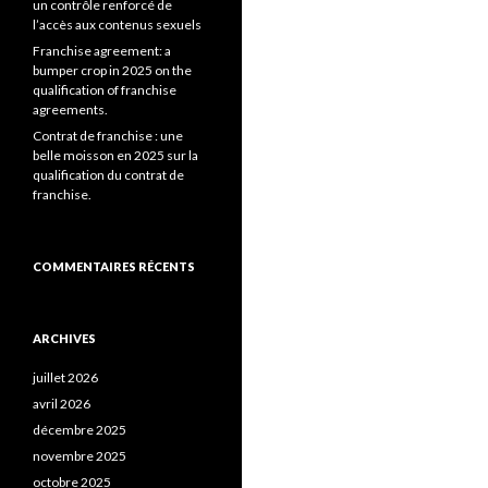
un contrôle renforcé de
l’accès aux contenus sexuels
Franchise agreement: a
bumper crop in 2025 on the
qualification of franchise
agreements.
Contrat de franchise : une
belle moisson en 2025 sur la
qualification du contrat de
franchise.
COMMENTAIRES RÉCENTS
ARCHIVES
juillet 2026
avril 2026
décembre 2025
novembre 2025
octobre 2025