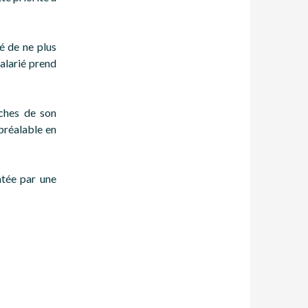
té de ne plus
salarié prend
nches de son
 préalable en
ntée par une