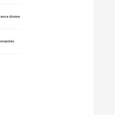
rrence donne
monopoles