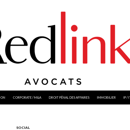
ION
CORPORATE / M&A
DROIT PÉNAL DES AFFAIRES
IMMOBILIER
IP / 
SOCIAL