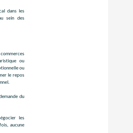
cal dans les
au sein des
es commerces
ristique ou
ptionnelle ou
ner le repos
nnel.
r demande du
égocier les
fois, aucune