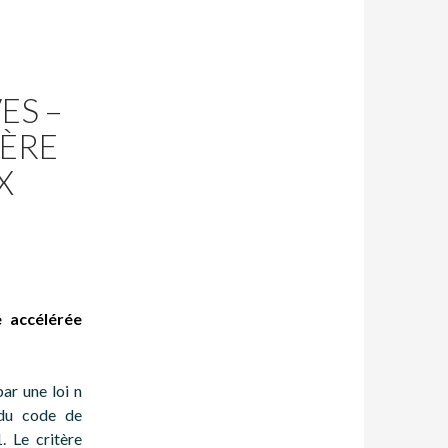
ES –
IÈRE
X
e accélérée
ar une loi n
 du code de
 Le critère