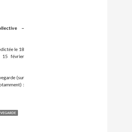
lective –
dictée le 18
 15 février
vegarde (sur
notamment) :
UVEGARDE