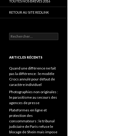
TOUTES NOS BRÈVES 2016
RETOUR AU SITE REDLINK
Rechercher :
ARTICLES RÉCENTS
Quand une différence ne fait
pas la différence : le modèle
Crocs annulé pour défaut de
caractère individuel
Photographies non originales :
le parasitisme au secours des
agences de presse
Plateformes en ligne et
protection des
consommateurs : le tribunal
judiciaire de Paris refuse le
blocage de Shein mais impose