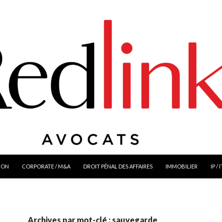
ION
CORPORATE / M&A
DROIT PÉNAL DES AFFAIRES
IMMOBILIER
IP / 
Archives par mot-clé : sauvegarde