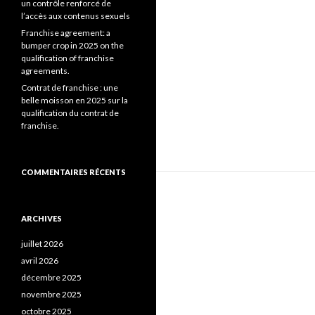
un contrôle renforcé de
l’accès aux contenus sexuels
Franchise agreement: a
bumper crop in 2025 on the
qualification of franchise
agreements.
Contrat de franchise : une
belle moisson en 2025 sur la
qualification du contrat de
franchise.
COMMENTAIRES RÉCENTS
ARCHIVES
juillet 2026
avril 2026
décembre 2025
novembre 2025
octobre 2025