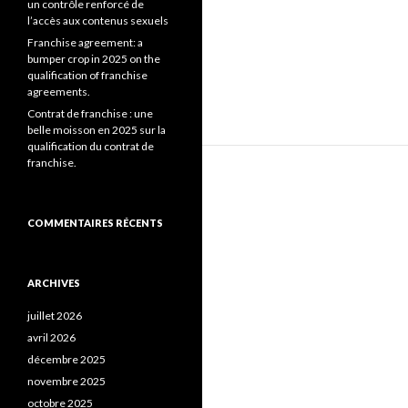
un contrôle renforcé de
l’accès aux contenus sexuels
Franchise agreement: a
bumper crop in 2025 on the
qualification of franchise
agreements.
Contrat de franchise : une
belle moisson en 2025 sur la
qualification du contrat de
franchise.
COMMENTAIRES RÉCENTS
ARCHIVES
juillet 2026
avril 2026
décembre 2025
novembre 2025
octobre 2025