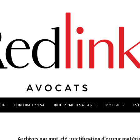
ION
CORPORATE / M&A
DROIT PÉNAL DES AFFAIRES
IMMOBILIER
IP / 
Archives par mot-clé : rectification d’erreur matéri