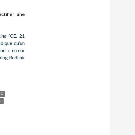
ctifier une
ine
(CE, 21
ndiqué qu’un
une « erreur
blog Redlink
IC
L