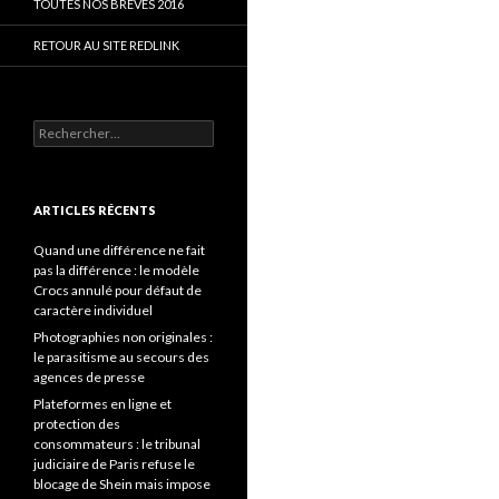
TOUTES NOS BRÈVES 2016
RETOUR AU SITE REDLINK
Rechercher :
ARTICLES RÉCENTS
Quand une différence ne fait
pas la différence : le modèle
Crocs annulé pour défaut de
caractère individuel
Photographies non originales :
le parasitisme au secours des
agences de presse
Plateformes en ligne et
protection des
consommateurs : le tribunal
judiciaire de Paris refuse le
blocage de Shein mais impose