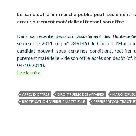
Le candidat à un marché public peut seulement re
erreur purement matérielle affectant son offre
Dans sa récente décision
Département des Hauts-de-Se
septembre 2011, req. n° 349149), le Conseil d’Etat a i
candidat pouvait, sous certaines conditions, rectifier 
purement matérielle » de son offre après son dépôt (cf. 
04/10/2011).
Lire la suite
APPEL D'OFFRES
DROIT PUBLIC DES AFFAIRES
MARCHÉ PUBL
RECTIFICATION D'ERREUR MATÉRIELLE
RÉFÉRÉ PRÉCONTRACTUE