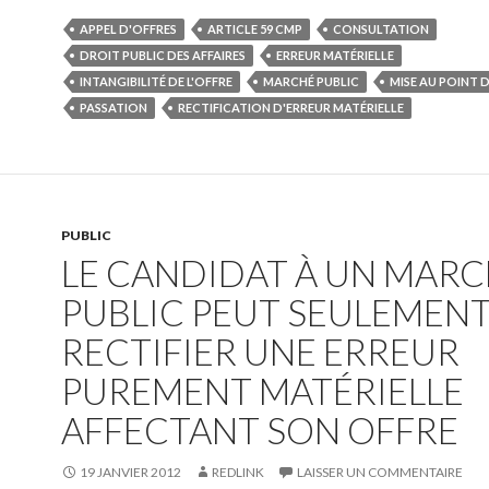
APPEL D'OFFRES
ARTICLE 59 CMP
CONSULTATION
DROIT PUBLIC DES AFFAIRES
ERREUR MATÉRIELLE
INTANGIBILITÉ DE L'OFFRE
MARCHÉ PUBLIC
MISE AU POINT D
PASSATION
RECTIFICATION D'ERREUR MATÉRIELLE
PUBLIC
LE CANDIDAT À UN MAR
PUBLIC PEUT SEULEMEN
RECTIFIER UNE ERREUR
PUREMENT MATÉRIELLE
AFFECTANT SON OFFRE
19 JANVIER 2012
REDLINK
LAISSER UN COMMENTAIRE