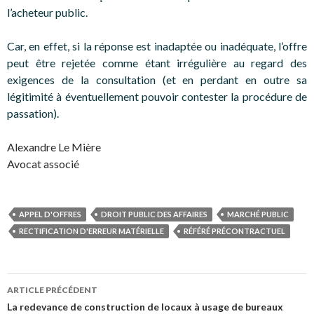
l’acheteur public.
Car, en effet, si la réponse est inadaptée ou inadéquate, l’offre
peut être rejetée comme étant irrégulière au regard des
exigences de la consultation (et en perdant en outre sa
légitimité à éventuellement pouvoir contester la procédure de
passation).
Alexandre Le Mière
Avocat associé
APPEL D'OFFRES
DROIT PUBLIC DES AFFAIRES
MARCHÉ PUBLIC
RECTIFICATION D'ERREUR MATÉRIELLE
RÉFÉRÉ PRÉCONTRACTUEL
Navigation
ARTICLE PRÉCÉDENT
des
La redevance de construction de locaux à usage de bureaux