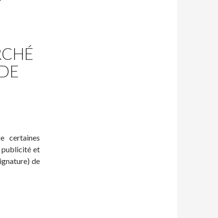
RCHÉ
DE
 certaines
publicité et
ignature) de