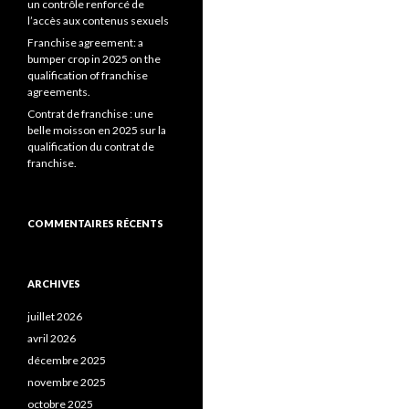
un contrôle renforcé de
l’accès aux contenus sexuels
Franchise agreement: a
bumper crop in 2025 on the
qualification of franchise
agreements.
Contrat de franchise : une
belle moisson en 2025 sur la
qualification du contrat de
franchise.
COMMENTAIRES RÉCENTS
ARCHIVES
juillet 2026
avril 2026
décembre 2025
novembre 2025
octobre 2025