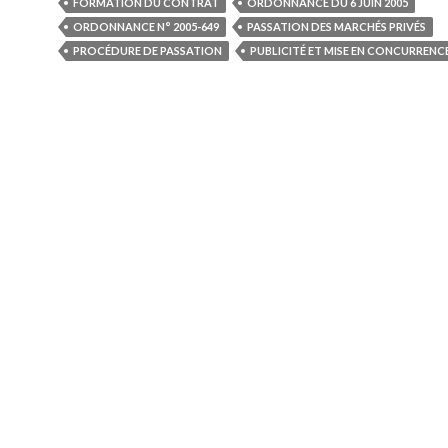
FORMATION DU CONTRAT
ORDONNANCE DU 6 JUIN 2005
ORDONNANCE N° 2005-649
PASSATION DES MARCHÉS PRIVÉS
PROCÉDURE DE PASSATION
PUBLICITÉ ET MISE EN CONCURRENC