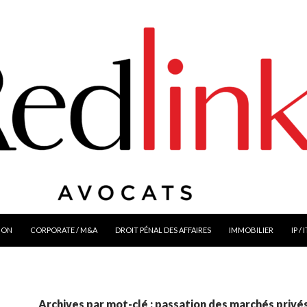
ION
CORPORATE / M&A
DROIT PÉNAL DES AFFAIRES
IMMOBILIER
IP / 
Archives par mot-clé : passation des marchés privé