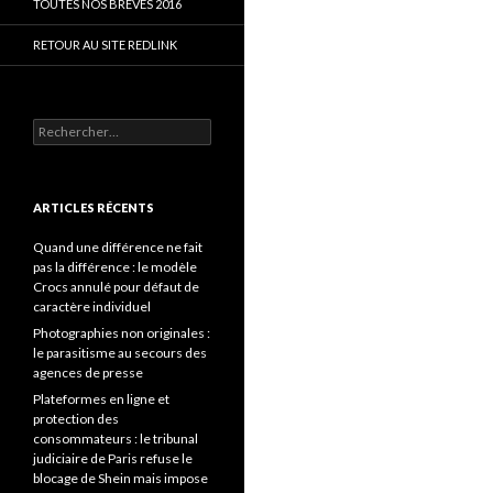
TOUTES NOS BRÈVES 2016
RETOUR AU SITE REDLINK
Rechercher :
ARTICLES RÉCENTS
Quand une différence ne fait
pas la différence : le modèle
Crocs annulé pour défaut de
caractère individuel
Photographies non originales :
le parasitisme au secours des
agences de presse
Plateformes en ligne et
protection des
consommateurs : le tribunal
judiciaire de Paris refuse le
blocage de Shein mais impose