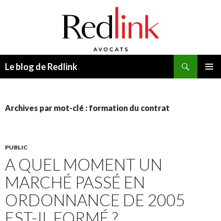
Recherche
Le blog de Redlink
ALLER
MENU
AU
PRINCI
CONTENU
Archives par mot-clé : formation du contrat
PUBLIC
A QUEL MOMENT UN
MARCHÉ PASSÉ EN
ORDONNANCE DE 2005
EST-IL FORMÉ ?