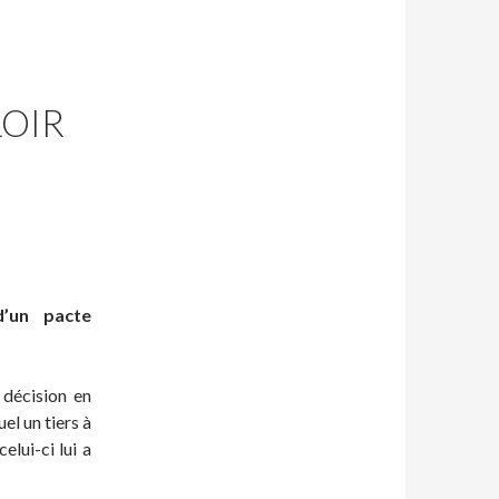
LOIR
d’un pacte
décision en
el un tiers à
lui-ci lui a