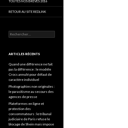
TOUTES NOS BRÈVES 2016
RETOUR AU SITE REDLINK
Rechercher :
ARTICLES RÉCENTS
Quand une différence ne fait
pas la différence : le modèle
Crocs annulé pour défaut de
caractère individuel
Photographies non originales :
le parasitisme au secours des
agences de presse
Plateformes en ligne et
protection des
consommateurs : le tribunal
judiciaire de Paris refuse le
blocage de Shein mais impose