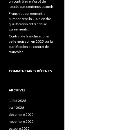
un contrôle renforcé de
l’accès aux contenus sexuels
Franchise agreement: a
bumper crop in 2025 on the
qualification of franchise
agreements.
Contrat de franchise : une
belle moisson en 2025 sur la
qualification du contrat de
franchise.
COMMENTAIRES RÉCENTS
ARCHIVES
juillet 2026
avril 2026
décembre 2025
novembre 2025
octobre 2025