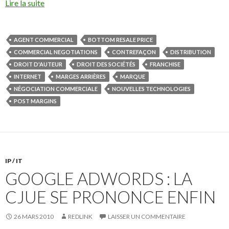
Lire la suite
AGENT COMMERCIAL
BOTTOM RESALE PRICE
COMMERCIAL NEGOTIATIONS
CONTREFAÇON
DISTRIBUTION
DROIT D'AUTEUR
DROIT DES SOCIÉTÉS
FRANCHISE
INTERNET
MARGES ARRIÈRES
MARQUE
NÉGOCIATION COMMERCIALE
NOUVELLES TECHNOLOGIES
POST MARGINS
IP / IT
GOOGLE ADWORDS : LA
CJUE SE PRONONCE ENFIN
26 MARS 2010
REDLINK
LAISSER UN COMMENTAIRE