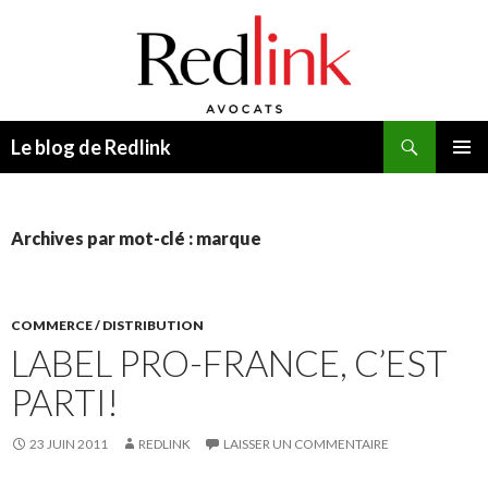
Recherche
Le blog de Redlink
ALLER
MENU
AU
PRINCI
CONTENU
Archives par mot-clé : marque
COMMERCE / DISTRIBUTION
LABEL PRO-FRANCE, C’EST
PARTI!
23 JUIN 2011
REDLINK
LAISSER UN COMMENTAIRE