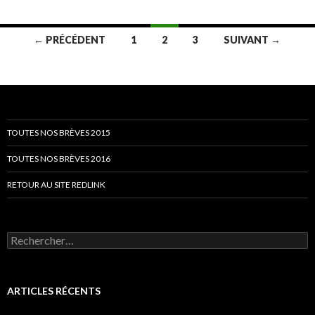
Navigation
← PRÉCÉDENT
1
2
3
SUIVANT →
des
articles
TOUTES NOS BRÈVES 2015
TOUTES NOS BRÈVES 2016
RETOUR AU SITE REDLINK
Rechercher :
ARTICLES RÉCENTS